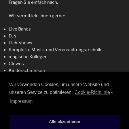
Fragen Sie einfach nach.
Wir vermitteln Ihnen gerne:
Live Bands
DJ’s
Lichtshows
Komplette Musik- und Veranstaltungstechnik
magische Kollegen
Clowns
Kinderschminken
Ballon-Modellagen
Artisten
Wir verwenden Cookies, um unsere Website und
Fotografen
unseren Service zu optimieren.
Cookie-Richtlinie
-
Double’s
Impressum
Moderatoren
und vieles mehr…
Alle akzeptieren