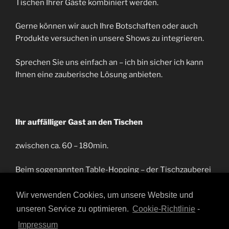
Tischen Ihrer Gäste kombiniert werden.
Gerne können wir auch Ihre Botschaften oder auch
Produkte versuchen in unsere Shows zu integrieren.
Sprechen Sie uns einfach an – ich bin sicher ich kann
Ihnen eine zauberische Lösung anbieten.
Ihr auffälliger Gast an den Tischen
zwischen ca. 60 – 180min.
Beim sogenannten Table-Hopping – der Tischzauberei
– kommt der Magier direkt an die Tische zu Ihren
Gästen. Dies kann beim Empfang der Gäste passieren
Wir verwenden Cookies, um unsere Website und
oder auch als Unterhaltung zwischen Essengängen. Bei
unseren Service zu optimieren.
Cookie-Richtlinie
-
dieser Zauberei ist die Spontanität der ständige
Impressum